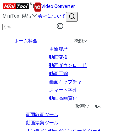
|
Video Converter
MiniTool 製品
会社について
ホーム
料金
機能
更新履歴
動画変換
動画ダウンロード
動画圧縮
画面キャプチャ
スマート字幕
動画高画質化
動画ツール
画面録画ツール
動画編集ツール
オンライン動画ダウンロード ツール