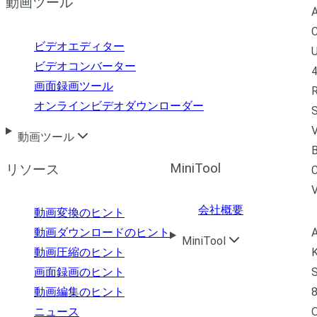
動画ツール
A
C
ビデオエディター
U
ビデオコンバーター
4
画面録画ツール
R
オンラインビデオダウンローダー
S
V
動画ツール
B
MiniTool
リソース
C
会社概要
動画変換のヒント
A
動画ダウンロードのヒント
MiniTool
K
動画圧縮のヒント
S
画面録画のヒント
8
動画編集のヒント
ニュース