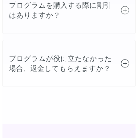
プログラムを購入する際に割引
アドレスへ送付されます。
はありますか？
学校、軍隊、福祉施設などの非営利団体や、障
がい者のための割引があります。非営利団体や
プログラムが役に立たなかった
障がい者の方であれば、団体やお客様の情報
と、購入したいプログラム（バージョンを含
場合、返金してもらえますか？
む）を記載の上、
support@minitool.com
までメ
ールをお送りください。割引の内容をご案内い
たします。
「返金ポリシー」
をご参照ください。