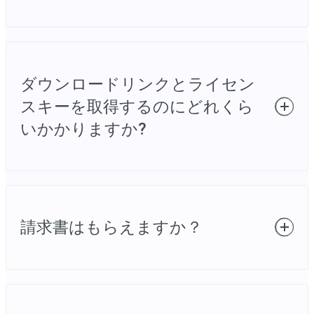
PayPal、MasterCard、VISA、AMEX、DISCOVER
をご利用いただけます。詳細は以下をご参照く
ださい。
ソフトウェアはインターネットを通じてお届け
いたします。ご購入後、ダウンロードリンクと
ダウンロードリンクとライセン
ライセンスキーが記載されている確認メールを
お送りします。
スキーを取得するのにどれくら
いかかりますか?
決済完了から数分後にダウンロードリンクとラ
イセンスキーを記載した確認メールが送信され
請求書はもらえますか？
ます。
はい、請求書を受け取ることができます。お支
払い完了後、請求書は数分内にご登録のメール