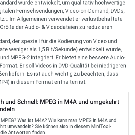
andard wurde entwickelt, um qualitativ hochwertige
digitalen Fernsehsendungen, Video-on-Demand, DVDs,
tzt. Im Allgemeinen verwendet er verlustbehaftete
röße der Audio- & Videodateien zu reduzieren.
ard, der speziell für die Kodierung von Video und
rate weniger als 1,5 Bit/Sekunde) entwickelt wurde,
und MPEG-2 integriert. Er bietet eine bessere Audio-
ormat. Er soll Videos in DVD-Qualität bei niedrigeren
en liefern. Es ist auch wichtig zu beachten, dass
P4) in diesem Format enthalten ist.
ch und Schnell: MPEG in M4A und umgekehrt
ndeln
t MPEG? Was ist M4A? Wie kann man MPEG in M4A und
rt umwandeln? Sie können also in diesem MiniTool-
 die Antworten finden.