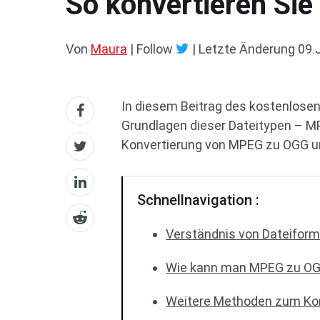
So konvertieren S
Von
Maura
| Follow
|
Letzte Änderung
09.
In diesem Beitrag des kostenlose
Grundlagen dieser Dateitypen – M
Konvertierung von MPEG zu OGG u
Schnellnavigation :
Verständnis von Dateifor
Wie kann man MPEG zu OG
Weitere Methoden zum Kon