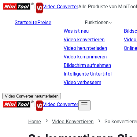
|
Video Converter
Alle Produkte von MiniTool
Startseite
Preise
Funktionen
Was ist neu
Bilds
Video konvertieren
Video
Video herunterladen
Onlin
Video komprimieren
Bildschirm aufnehmen
Intelligente Untertitel
Video verbessern
Video Converter herunterladen
|
Video Converter
Home
Video Konvertieren
So konvertier