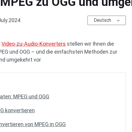
ie MPEG zu OGG und umge
July.2024
Deutsch
n
Video-zu-Audio-Konverters
stellen wir Ihnen die
PEG und OGG – und die einfachsten Methoden zur
nd umgekehrt vor.
maten: MPEG und OGG
G konvertieren
vertieren von MPEG in OGG