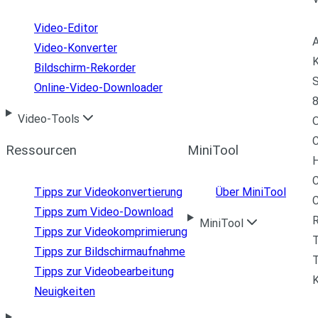
Video-Editor
A
Video-Konverter
K
Bildschirm-Rekorder
S
Online-Video-Downloader
8
Video-Tools
C
Ressourcen
MiniTool
H
C
Tipps zur Videokonvertierung
Über MiniTool
Tipps zum Video-Download
R
MiniTool
Tipps zur Videokomprimierung
Tipps zur Bildschirmaufnahme
T
Tipps zur Videobearbeitung
Neuigkeiten