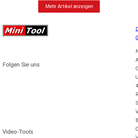
Mehr Artikel anzeigen
D
N
A
Folgen Sie uns
C
U
4
R
S
V
B
C
Video-Tools