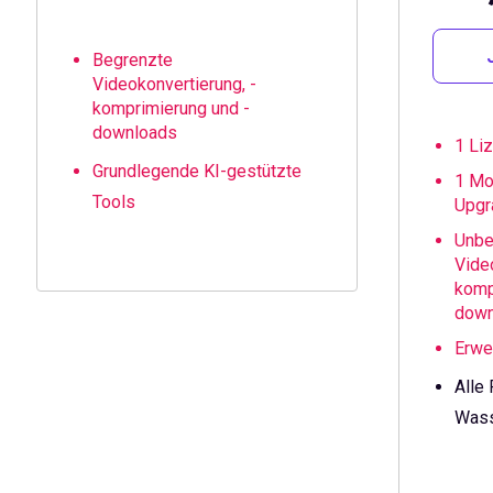
Begrenzte
Videokonvertierung, -
komprimierung und -
downloads
1 Li
Grundlegende KI-gestützte
1 Mo
Tools
Upgr
Unbe
Vide
komp
down
Erwe
Alle
Wass