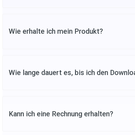
Je nach Zahlungsplattform akzeptieren wir untersc
MasterCard, VISA, AMEX und DISCOVER. Sehen Sie u
Wie erhalte ich mein Produkt?
Alle Produkte werden digital geliefert. Nach dem Ka
Wie lange dauert es, bis ich den Downlo
Nach erfolgreichem Kauf senden wir Ihnen innerhal
Kann ich eine Rechnung erhalten?