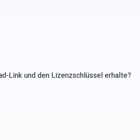
hiedliche Zahlungsmethoden. Konkret: Auf
https://videoc
nten:
uf senden wir Ihnen eine Bestätigungs-E-Mail mit dem D
ad-Link und den Lizenzschlüssel erhalte?
b weniger Minuten eine Bestätigungs-E-Mail mit dem Dow