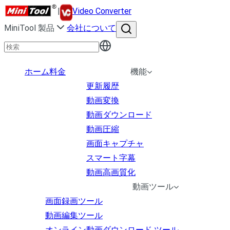
|
Video Converter
MiniTool 製品
会社について
ホーム
料金
機能
更新履歴
動画変換
動画ダウンロード
動画圧縮
画面キャプチャ
スマート字幕
動画高画質化
動画ツール
画面録画ツール
動画編集ツール
オンライン動画ダウンロード ツール