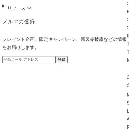
C
リソース
H
C
メルマガ登録
R
プレゼント企画、限定キャンペーン、新製品披露などの情報
をお届けします。
T
登録
C
M
L
A
R