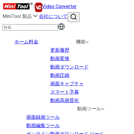
|
Video Converter
MiniTool 製品
会社について
ホーム
料金
機能
更新履歴
動画変換
動画ダウンロード
動画圧縮
画面キャプチャ
スマート字幕
動画高画質化
動画ツール
画面録画ツール
動画編集ツール
オンライン動画ダウンロード ツール