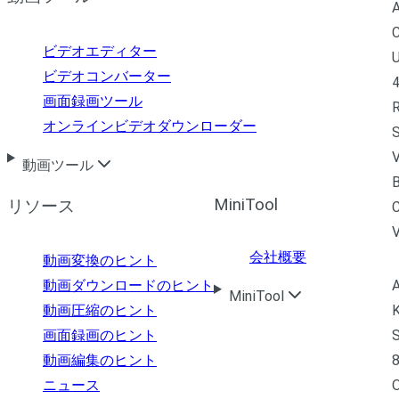
A
C
ビデオエディター
U
ビデオコンバーター
4
画面録画ツール
R
オンラインビデオダウンローダー
S
V
動画ツール
B
MiniTool
リソース
C
会社概要
動画変換のヒント
A
動画ダウンロードのヒント
MiniTool
K
動画圧縮のヒント
S
画面録画のヒント
8
動画編集のヒント
ニュース