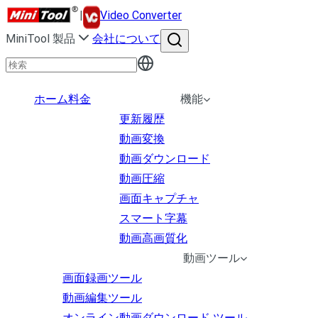
|
Video Converter
MiniTool 製品
会社について
ホーム
料金
機能
更新履歴
動画変換
動画ダウンロード
動画圧縮
画面キャプチャ
スマート字幕
動画高画質化
動画ツール
画面録画ツール
動画編集ツール
オンライン動画ダウンロード ツール