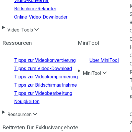
Video-Konverter
K
Bildschirm-Rekorder
S
Online-Video-Downloader
8
Video-Tools
C
Ressourcen
MiniTool
H
C
Tipps zur Videokonvertierung
Über MiniTool
Tipps zum Video-Download
R
MiniTool
Tipps zur Videokomprimierung
Tipps zur Bildschirmaufnahme
T
Tipps zur Videobearbeitung
Neuigkeiten
C
Ressourcen
Beitreten für Exklusivangebote