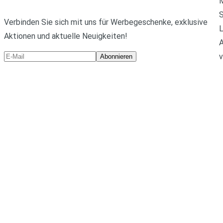
M
Verbinden Sie sich mit uns für Werbegeschenke, exklusive
L
Aktionen und aktuelle Neuigkeiten!
A
v
Abonnieren