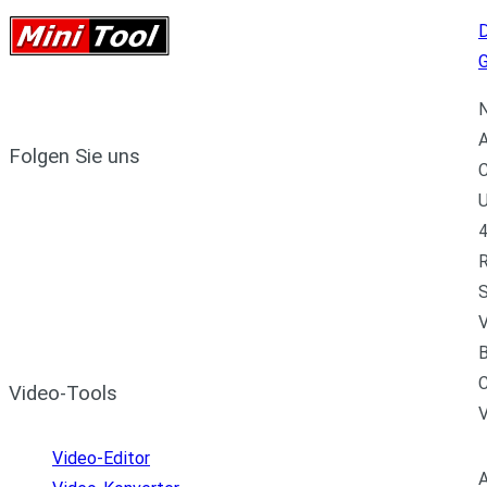
D
N
A
Folgen Sie uns
C
U
4
R
S
V
B
C
Video-Tools
Video-Editor
A