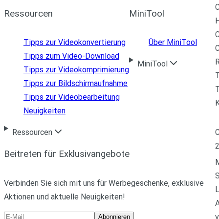
C
Ressourcen
MiniTool
H
C
Tipps zur Videokonvertierung
Über MiniTool
Tipps zum Video-Download
R
MiniTool
Tipps zur Videokomprimierung
Tipps zur Bildschirmaufnahme
T
Tipps zur Videobearbeitung
Neuigkeiten
C
Ressourcen
Beitreten für Exklusivangebote
M
Verbinden Sie sich mit uns für Werbegeschenke, exklusive
L
Aktionen und aktuelle Neuigkeiten!
A
v
Abonnieren