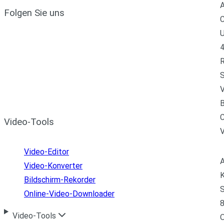
A
Folgen Sie uns
C
U
4
R
S
V
B
C
Video-Tools
Video-Editor
A
Video-Konverter
K
Bildschirm-Rekorder
S
Online-Video-Downloader
8
Video-Tools