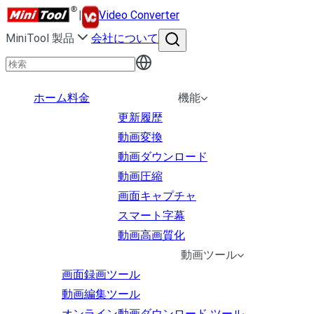
|
Video Converter
MiniTool 製品
会社について
ホーム
料金
機能
更新履歴
動画変換
動画ダウンロード
動画圧縮
画面キャプチャ
スマート字幕
動画高画質化
動画ツール
画面録画ツール
動画編集ツール
オンライン動画ダウンロード ツール