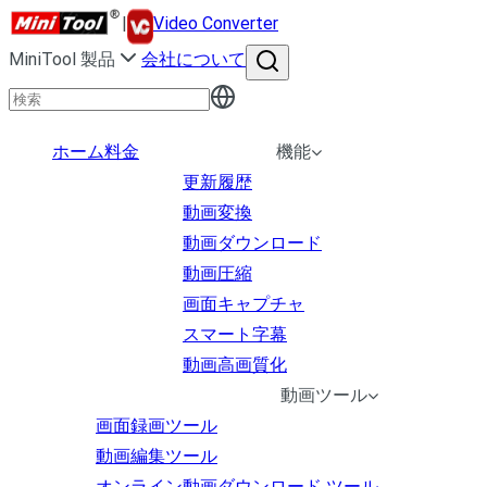
|
Video Converter
MiniTool 製品
会社について
ホーム
料金
機能
更新履歴
動画変換
動画ダウンロード
動画圧縮
画面キャプチャ
スマート字幕
動画高画質化
動画ツール
画面録画ツール
動画編集ツール
オンライン動画ダウンロード ツール