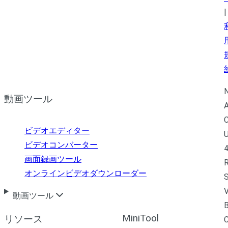
|
N
動画ツール
A
C
ビデオエディター
U
ビデオコンバーター
4
画面録画ツール
R
オンラインビデオダウンローダー
S
V
動画ツール
B
MiniTool
リソース
C