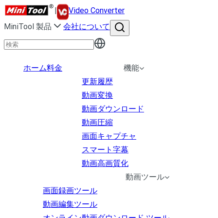
|
Video Converter
MiniTool 製品
会社について
ホーム
料金
機能
更新履歴
動画変換
動画ダウンロード
動画圧縮
画面キャプチャ
スマート字幕
動画高画質化
動画ツール
画面録画ツール
動画編集ツール
オンライン動画ダウンロード ツール