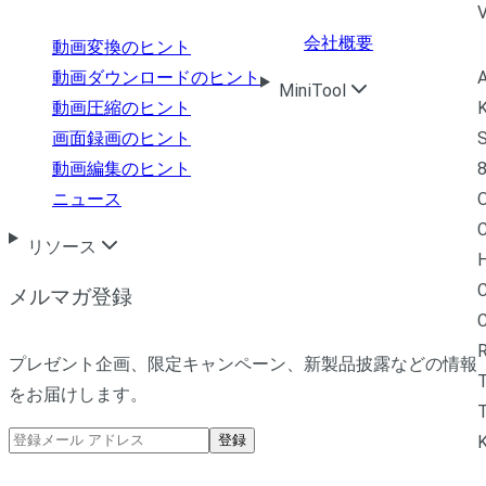
会社概要
動画変換のヒント
A
動画ダウンロードのヒント
MiniTool
K
動画圧縮のヒント
S
画面録画のヒント
8
動画編集のヒント
ニュース
C
リソース
H
C
メルマガ登録
R
プレゼント企画、限定キャンペーン、新製品披露などの情報
をお届けします。
T
登録