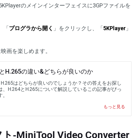
Playerのメインインターフェイスに3GPファイルを
、「
プログラから開く
」をクリックし、「
5KPlayer
」
たは映画を楽しめます。
64とH.265の違い&どちらが良いのか
4とH.265はどちらが良いのでしょうか？その答えをお探し
、H.264とH.265について解説しているこの記事がぴっ
す。
もっと見る
niTool Video Converter