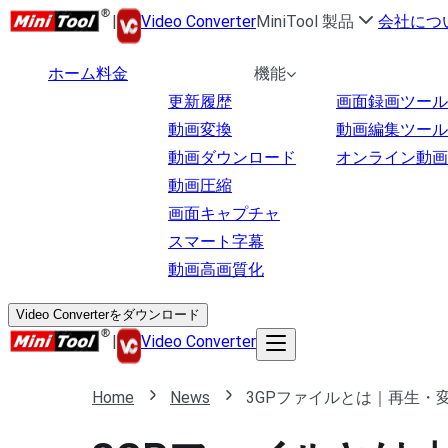
|
Video Converter
MiniTool 製品
会社につ
ホーム
料金
機能
更新履歴
画面録画ツール
動画変換
動画編集ツール
動画ダウンロード
オンライン動画
動画圧縮
画面キャプチャ
スマート字幕
動画高画質化
Video Converterをダウンロード
|
Video Converter
Home
News
3GPファイルとは｜再生・