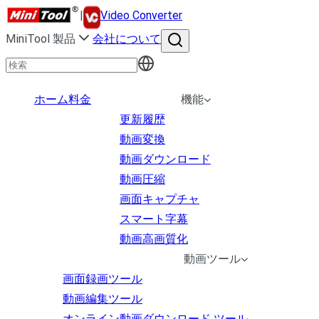
|
Video Converter
MiniTool 製品
会社について
ホーム
料金
機能
更新履歴
動画変換
動画ダウンロード
動画圧縮
画面キャプチャ
スマート字幕
動画高画質化
動画ツール
画面録画ツール
動画編集ツール
オンライン動画ダウンロード ツール