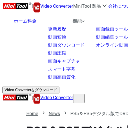
|
Video Converter
MiniTool 製品
会社につ
ホーム
料金
機能
更新履歴
画面録画ツール
動画変換
動画編集ツール
動画ダウンロード
オンライン動画
動画圧縮
画面キャプチャ
スマート字幕
動画高画質化
Video Converterをダウンロード
|
Video Converter
Home
News
PS5＆PS5デジタル版でD