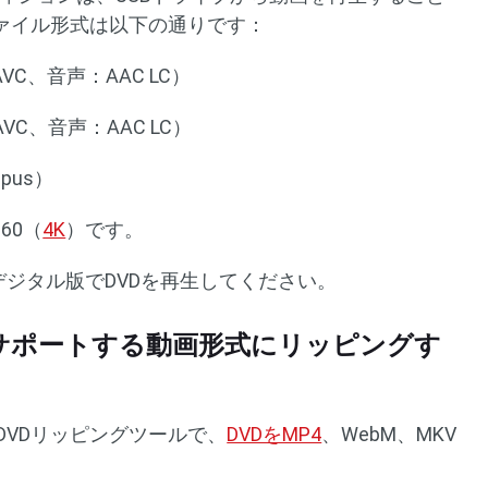
ァイル形式は以下の通りです：
 AVC、音声：AAC LC）
 AVC、音声：AAC LC）
pus）
60（
4K
）です。
デジタル版でDVDを再生してください。
5がサポートする動画形式にリッピングす
DVDリッピングツールで、
DVDをMP4
、WebM、MKV