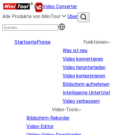
|
Video Converter
Alle Produkte von MiniTool
Über
Startseite
Preise
Funktionen
Was ist neu
Video konvertieren
Video herunterladen
Video komprimieren
Bildschirm aufnehmen
Intelligente Untertitel
Video verbessern
Video-Tools
Bildschirm-Rekorder
Video-Editor
Online-Video-Downloader