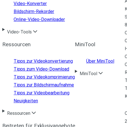
A
Video-Konverter
K
Bildschirm-Rekorder
S
Online-Video-Downloader
8
Video-Tools
C
Ressourcen
MiniTool
H
C
Tipps zur Videokonvertierung
Über MiniTool
Tipps zum Video-Download
R
MiniTool
Tipps zur Videokomprimierung
Tipps zur Bildschirmaufnahme
T
Tipps zur Videobearbeitung
Neuigkeiten
C
Ressourcen
Beitreten für Exklusivangebote