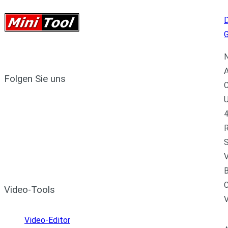
D
N
A
Folgen Sie uns
C
U
4
R
S
V
B
C
Video-Tools
Video-Editor