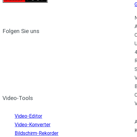
N
A
Folgen Sie uns
C
U
4
R
S
V
B
C
Video-Tools
Video-Editor
A
Video-Konverter
K
Bildschirm-Rekorder