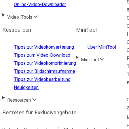
S
Online-Video-Downloader
8
Video-Tools
C
Ressourcen
MiniTool
H
C
Tipps zur Videokonvertierung
Über MiniTool
Tipps zum Video-Download
R
MiniTool
Tipps zur Videokomprimierung
Tipps zur Bildschirmaufnahme
T
Tipps zur Videobearbeitung
Neuigkeiten
C
Ressourcen
Beitreten für Exklusivangebote
M