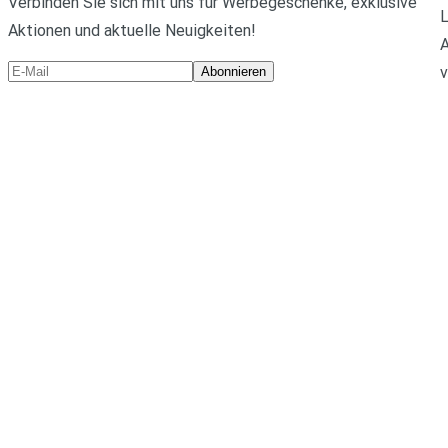
Verbinden Sie sich mit uns für Werbegeschenke, exklusive
L
Aktionen und aktuelle Neuigkeiten!
A
v
Abonnieren