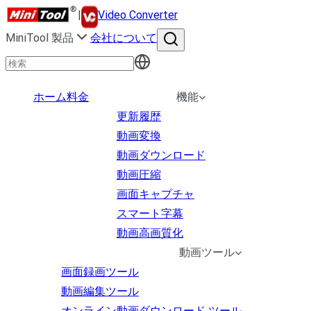
|
Video Converter
MiniTool 製品
会社について
ホーム
料金
機能
更新履歴
動画変換
動画ダウンロード
動画圧縮
画面キャプチャ
スマート字幕
動画高画質化
動画ツール
画面録画ツール
動画編集ツール
オンライン動画ダウンロード ツール