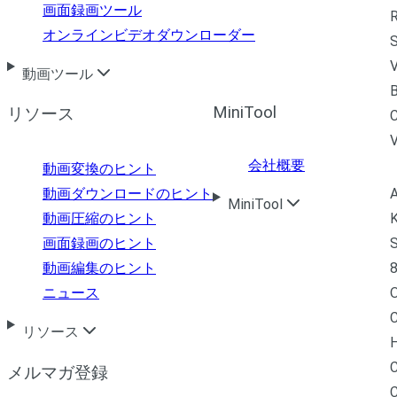
画面録画ツール
R
オンラインビデオダウンローダー
S
V
動画ツール
B
MiniTool
リソース
C
会社概要
動画変換のヒント
A
動画ダウンロードのヒント
MiniTool
K
動画圧縮のヒント
S
画面録画のヒント
8
動画編集のヒント
ニュース
C
リソース
H
C
メルマガ登録