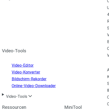
C
U
4
R
S
V
B
C
Video-Tools
Video-Editor
A
Video-Konverter
K
Bildschirm-Rekorder
S
Online-Video-Downloader
8
Video-Tools
C
Ressourcen
MiniTool