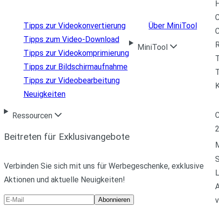
H
C
Tipps zur Videokonvertierung
Über MiniTool
Tipps zum Video-Download
R
MiniTool
Tipps zur Videokomprimierung
Tipps zur Bildschirmaufnahme
T
Tipps zur Videobearbeitung
Neuigkeiten
C
Ressourcen
Beitreten für Exklusivangebote
M
Verbinden Sie sich mit uns für Werbegeschenke, exklusive
L
Aktionen und aktuelle Neuigkeiten!
A
v
Abonnieren