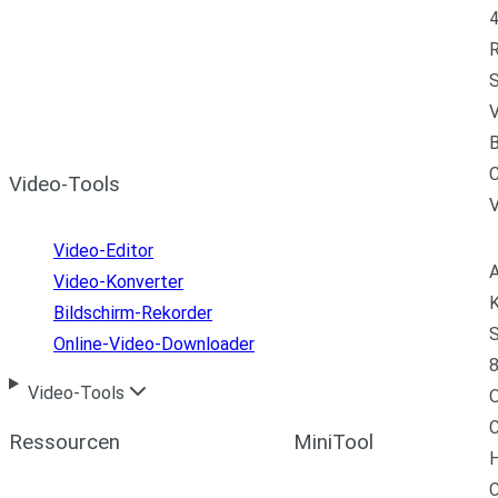
4
R
S
V
B
C
Video-Tools
Video-Editor
A
Video-Konverter
K
Bildschirm-Rekorder
S
Online-Video-Downloader
8
Video-Tools
C
Ressourcen
MiniTool
H
C