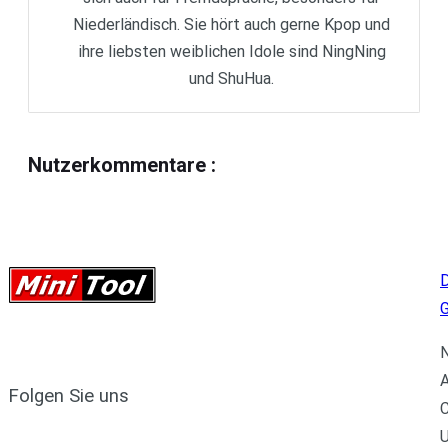
Niederländisch. Sie hört auch gerne Kpop und
ihre liebsten weiblichen Idole sind NingNing
und ShuHua.
Nutzerkommentare
:
D
N
A
Folgen Sie uns
C
U