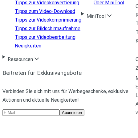
Tipps zur Videokonvertierung
Über MiniTool
Tipps zum Video-Download
R
MiniTool
Tipps zur Videokomprimierung
Tipps zur Bildschirmaufnahme
T
Tipps zur Videobearbeitung
Neuigkeiten
C
Ressourcen
Beitreten für Exklusivangebote
M
Verbinden Sie sich mit uns für Werbegeschenke, exklusive
L
Aktionen und aktuelle Neuigkeiten!
A
v
Abonnieren