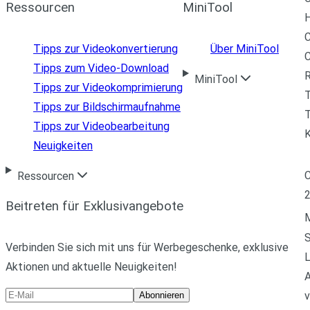
Ressourcen
MiniTool
H
C
Tipps zur Videokonvertierung
Über MiniTool
Tipps zum Video-Download
R
MiniTool
Tipps zur Videokomprimierung
Tipps zur Bildschirmaufnahme
T
Tipps zur Videobearbeitung
Neuigkeiten
C
Ressourcen
Beitreten für Exklusivangebote
M
Verbinden Sie sich mit uns für Werbegeschenke, exklusive
L
Aktionen und aktuelle Neuigkeiten!
A
v
Abonnieren