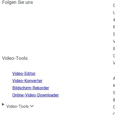
Folgen Sie uns
C
U
4
R
S
V
B
C
Video-Tools
Video-Editor
A
Video-Konverter
K
Bildschirm-Rekorder
S
Online-Video-Downloader
8
Video-Tools
C