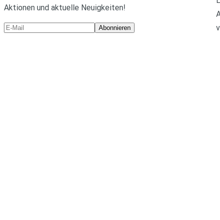
L
Aktionen und aktuelle Neuigkeiten!
A
v
Abonnieren