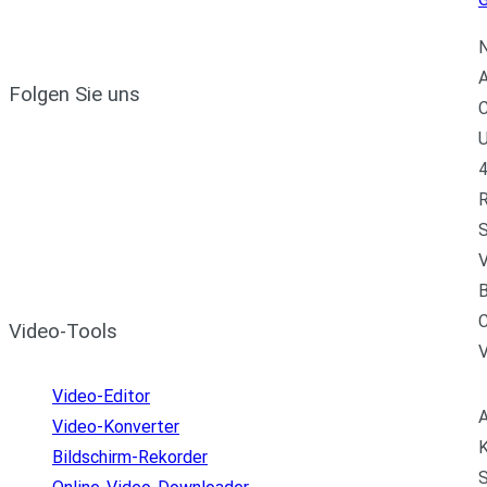
N
A
Folgen Sie uns
C
U
4
R
S
V
B
C
Video-Tools
Video-Editor
A
Video-Konverter
K
Bildschirm-Rekorder
S