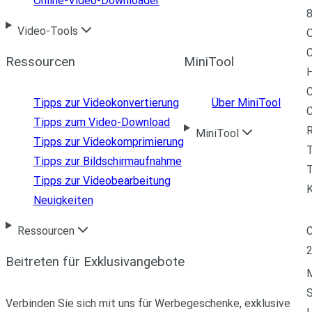
Online-Video-Downloader
8
Video-Tools
C
Ressourcen
MiniTool
H
C
Tipps zur Videokonvertierung
Über MiniTool
Tipps zum Video-Download
R
MiniTool
Tipps zur Videokomprimierung
Tipps zur Bildschirmaufnahme
T
Tipps zur Videobearbeitung
Neuigkeiten
C
Ressourcen
Beitreten für Exklusivangebote
M
Verbinden Sie sich mit uns für Werbegeschenke, exklusive