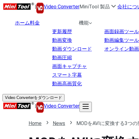
|
Video Converter
MiniTool 製品
会社につ
ホーム
料金
機能
更新履歴
画面録画ツール
動画変換
動画編集ツール
動画ダウンロード
オンライン動画
動画圧縮
画面キャプチャ
スマート字幕
動画高画質化
Video Converterをダウンロード
|
Video Converter
Home
News
MODをAVIに変換する3つ