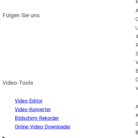
N
A
Folgen Sie uns
C
U
4
R
S
V
B
C
Video-Tools
Video-Editor
A
Video-Konverter
K
Bildschirm-Rekorder
S
Online-Video-Downloader
8