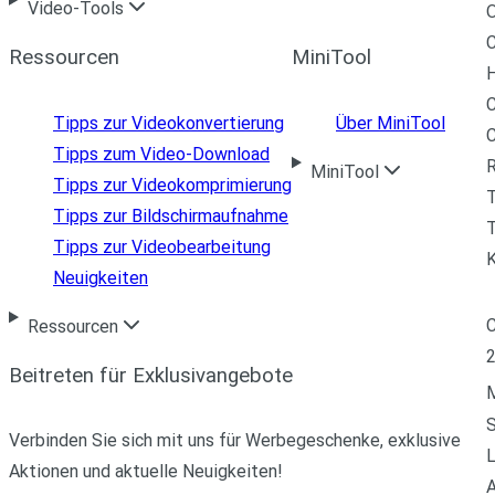
Video-Tools
C
Ressourcen
MiniTool
H
C
Tipps zur Videokonvertierung
Über MiniTool
Tipps zum Video-Download
R
MiniTool
Tipps zur Videokomprimierung
Tipps zur Bildschirmaufnahme
T
Tipps zur Videobearbeitung
Neuigkeiten
C
Ressourcen
Beitreten für Exklusivangebote
M
Verbinden Sie sich mit uns für Werbegeschenke, exklusive
L
Aktionen und aktuelle Neuigkeiten!
A