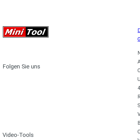
D
N
A
Folgen Sie uns
C
U
4
R
S
V
B
C
Video-Tools