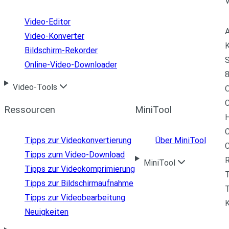
Video-Editor
A
Video-Konverter
K
Bildschirm-Rekorder
S
Online-Video-Downloader
8
Video-Tools
C
Ressourcen
MiniTool
H
C
Tipps zur Videokonvertierung
Über MiniTool
Tipps zum Video-Download
R
MiniTool
Tipps zur Videokomprimierung
Tipps zur Bildschirmaufnahme
T
Tipps zur Videobearbeitung
Neuigkeiten