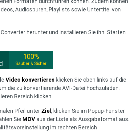
denen Formaten durchführen können. Zudem können
ideos, Audiospuren, Playlists sowie Untertitel von
 Converter herunter und installieren Sie ihn. Starten
100%
d
Sauber & Sicher
lle
Video konvertieren
klicken Sie oben links auf die
 um die zu konvertierende AVI-Datei hochzuladen.
leren Bereich klicken.
onalen Pfeil unter
Ziel
, klicken Sie im Popup-Fenster
hlen Sie
MOV
aus der Liste als Ausgabeformat aus.
litätsvoreinstellung im rechten Bereich