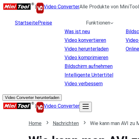
|
Video Converter
Alle Produkte von MiniTool
Startseite
Preise
Funktionen
Was ist neu
Bilds
Video konvertieren
Video
Video herunterladen
Onlin
Video komprimieren
Bildschirm aufnehmen
Intelligente Untertitel
Video verbessern
Video Converter herunterladen
|
Video Converter
Home
Nachrichten
Wie kann man AVI zu