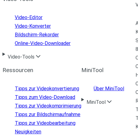
Video-Editor
A
Video-Konverter
K
Bildschirm-Rekorder
S
Online-Video-Downloader
8
Video-Tools
C
Ressourcen
MiniTool
H
C
Tipps zur Videokonvertierung
Über MiniTool
Tipps zum Video-Download
R
MiniTool
Tipps zur Videokomprimierung
Tipps zur Bildschirmaufnahme
T
Tipps zur Videobearbeitung
Neuigkeiten