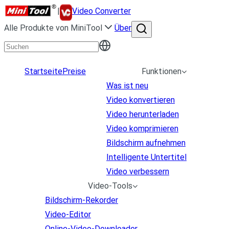
|
Video Converter
Alle Produkte von MiniTool
Über
Startseite
Preise
Funktionen
Was ist neu
Video konvertieren
Video herunterladen
Video komprimieren
Bildschirm aufnehmen
Intelligente Untertitel
Video verbessern
Video-Tools
Bildschirm-Rekorder
Video-Editor
Online-Video-Downloader