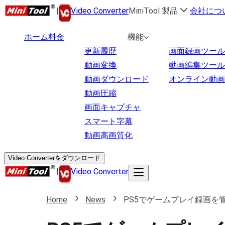
|
Video Converter
MiniTool 製品
会社につ
ホーム
料金
機能
更新履歴
画面録画ツール
動画変換
動画編集ツール
動画ダウンロード
オンライン動画
動画圧縮
画面キャプチャ
スマート字幕
動画高画質化
Video Converterをダウンロード
|
Video Converter
Home
News
PS5でゲームプレイ録画を